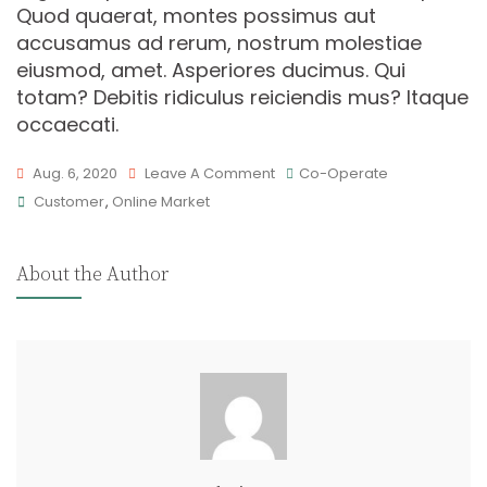
Quod quaerat, montes possimus aut
accusamus ad rerum, nostrum molestiae
eiusmod, amet. Asperiores ducimus. Qui
totam? Debitis ridiculus reiciendis mus? Itaque
occaecati.
On
Aug. 6, 2020
Leave A Comment
Co-Operate
Tags
A
Customer
,
Online Market
Step
To
About the Author
Social
Media
Marketing
Strategy